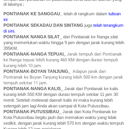
di laluinya ;
PONTIANAK KE SANGGAU_
telah di rangkum dalam
tulisan
ini
PONTIANAK SEKADAU DAN SINTANG
juga
telah terangkum
di sini.
PONTIANAK NANGA SILAT
_ dari Pontianak ke Nanga silat
yang memerlukan waktu hingga 9 jam dengan jarak kurang lebih
395KM.
PONTIANAK-NANGA TEPUAI
_
Jarak tempuh dari Pontianak
ke Nanga tepuai lebih kurang 460 KM dengan durasi tempuh
kurang lebih 10 jam.
PONTIANAK-BOYAN TANJUNG
_
Adapun jarak dari
Pontianak ke Boyan Tanjung kurang lebih 500 km dengan jarak
tempuh sekitar 11 jam.
PONTIANAK-NANGA KALIS
_ Jarak dari Pontianak ke kalis
kurang lebih 550 KM dengan durasi tempuh sekitar 11 jam 30
menit. Setelah melewati daerah kalis ini maka kurang lebih
setengah jam lagi Anda akan sampai di Kota Putussibau.
PONTIANAK-PUTUSSIBAU
_ Jarak dari Kota Pontianak ke
Kota Putussibau begitu jauh dan memakan waktu yang tidak
sedikit. dengan jarak kurang lebih 570 km dengan waktu tempuh
Kurang lebih 12 jam perjalanan.