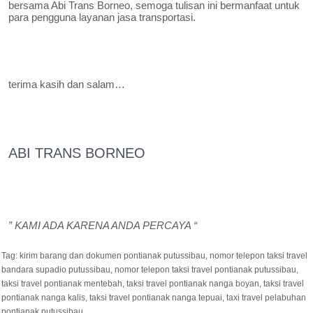
bersama Abi Trans Borneo, semoga tulisan ini bermanfaat untuk
para pengguna layanan jasa transportasi.
terima kasih dan salam…
ABI TRANS BORNEO
” KAMI ADA KARENA ANDA PERCAYA “
Tag:
kirim barang dan dokumen pontianak putussibau
,
nomor telepon taksi travel
bandara supadio putussibau
,
nomor telepon taksi travel pontianak putussibau
,
taksi travel pontianak mentebah
,
taksi travel pontianak nanga boyan
,
taksi travel
pontianak nanga kalis
,
taksi travel pontianak nanga tepuai
,
taxi travel pelabuhan
pontianak putussibau