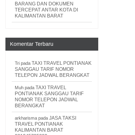
BARANG DAN DOKUMEN
TERCEPAT ANTAR KOTA DI
KALIMANTAN BARAT
Komentar Terbaru
Tri
pada
TAXI TRAVEL PONTIANAK
SANGGAU TARIF NOMOR
TELEPON JADWAL BERANGKAT
Muh
pada
TAXI TRAVEL
PONTIANAK SANGGAU TARIF
NOMOR TELEPON JADWAL
BERANGKAT
arkharisma
pada
JASA TAKSI
TRAVEL PONTIANAK
KALIMANTAN BARAT