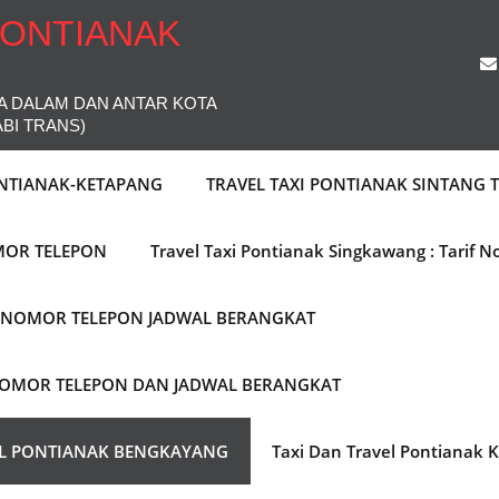
PONTIANAK
A DALAM DAN ANTAR KOTA
ABI TRANS)
ONTIANAK-KETAPANG
TRAVEL TAXI PONTIANAK SINTANG
MOR TELEPON
Travel Taxi Pontianak Singkawang : Tarif 
F NOMOR TELEPON JADWAL BERANGKAT
 NOMOR TELEPON DAN JADWAL BERANGKAT
EL PONTIANAK BENGKAYANG
Taxi Dan Travel Pontianak 