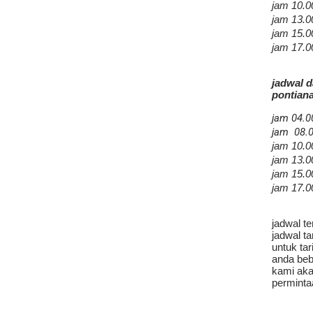
jam 10.0
jam 13.0
jam 15.0
jam 17.0
jadwal d
pontian
jam 04.0
jam 08.0
jam 10.0
jam 13.0
jam 15.0
jam 17.0
jadwal te
jadwal t
untuk tar
anda beb
kami ak
perminta