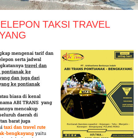
ELEPON TAKSI TRAVEL
AYANG
ngkap mengenai tarif dan
elepon serta jadwal
ngkatannya
travel dan
i pontianak ke
ang dan juga dari
ang ke pontianak
atau biasa di kenal
 nama ABI TRANS yang
nannya mencakup
seluruh daerah di
tan barat juga
i
taxi dan travel rute
ak-bengkayang
yaitu