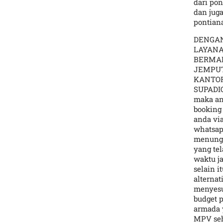
dari po
dan jug
pontian
DENGA
LAYANA
BERMA
JEMPUT
KANTOR
SUPADI
maka an
booking 
anda vi
whatsap
menungg
yang te
waktu j
selain it
alternat
menyesu
budget 
armada 
MPV seh