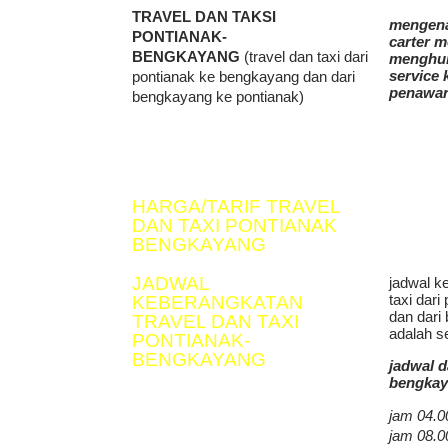
TRAVEL DAN TAKSI
mengenai
PONTIANAK-
carter m
BENGKAYANG
(travel dan taxi dari
menghub
service
pontianak ke bengkayang dan dari
penawar
bengkayang ke pontianak)
HARGA/TARIF TRAVEL
DAN TAXI PONTIANAK
BENGKAYANG
JADWAL
jadwal k
taxi dar
KEBERANGKATAN
dan dari
TRAVEL DAN TAXI
adalah se
PONTIANAK-
BENGKAYANG
jadwal d
bengkay
jam 04.0
jam 08.0