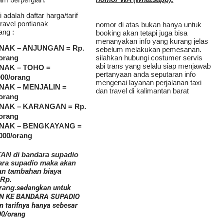
i adalah daftar harga/tarif
travel pontianak
nomor di atas bukan hanya untuk
ng :
booking akan tetapi juga bisa
menanyakan info yang kurang jelas
NAK – ANJUNGAN = Rp.
sebelum melakukan pemesanan.
/orang
silahkan hubungi costumer servis
abi trans yang selalu siap menjawab
NAK – TOHO =
pertanyaan anda seputaran info
000/orang
mengenai layanan perjalanan taxi
NAK – MENJALIN =
dan travel di kalimantan barat
/orang
NAK – KARANGAN = Rp.
/orang
NAK – BENGKAYANG =
000/orang
N di bandara supadio
ara supadio maka akan
an tambahan biaya
 Rp.
rang.
sedangkan untuk
N KE BANDARA SUPADIO
 tarifnya hanya sebesar
00/orang