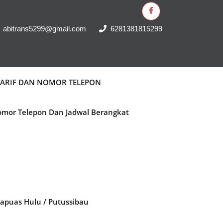
abitrans5299@gmail.com
6281381815299
 TARIF DAN NOMOR TELEPON
Nomor Telepon Dan Jadwal Berangkat
Kapuas Hulu / Putussibau