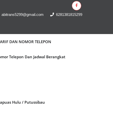
abitrans5299@gmail.com
6281381815299
 TARIF DAN NOMOR TELEPON
Nomor Telepon Dan Jadwal Berangkat
Kapuas Hulu / Putussibau