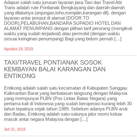
Adapun salah satu jurusan layanan jasa Taxi dan Travel Abi
Trans adalah rute Pontianak Bengkayang dan daerah-daerah
yang dilaluinya (anjungan,toho,menjalin,karangan dll). dengan
layanan antar jemput di alamat (DOOR TO
DOOR),PELABUHAN,BANDARA SUPADIO HOTEL DAN
ALAMAT PENUMPANG dengan pilihan tarif perorang (mengikuti
waktu yang sudah terjadwal) atau permobil (dengan waktu
sesuai keinginan penumpang) Bagi yang belum pernah […]
Agustus 18, 2019
TAXI/TRAVEL PONTIANAK SOSOK
KEMBAYAN BALAI KARANGAN DAN
ENTIKONG
Entikong adalah salah satu kecamatan di Kabupaten Sanggau
Kalimantan Barat yang berbatasan langsung dengan Malaysia
yang mempunyai PLBN (Pos Lintas Batas Negara) yang
pertama kali di Indonesia yang sudah beroperasi kurang lebih 30
tahun tepatnya sejak tahun 1989. Sebelum adanya PLBN aruk
dan Badau, Entikong adalah satu-satunya jalur resmi keluar
masuk antar negara Malaysia dengan […]
Juli 31, 2019