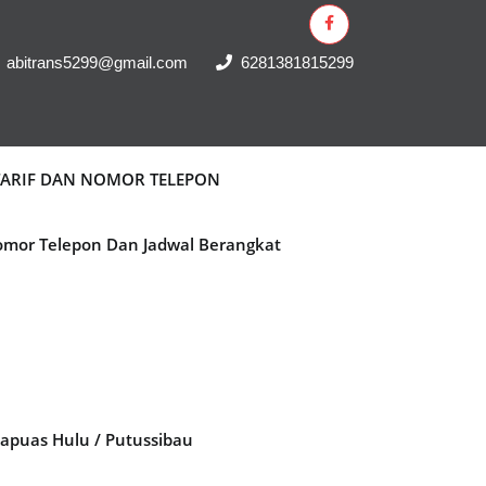
abitrans5299@gmail.com
6281381815299
 TARIF DAN NOMOR TELEPON
Nomor Telepon Dan Jadwal Berangkat
Kapuas Hulu / Putussibau