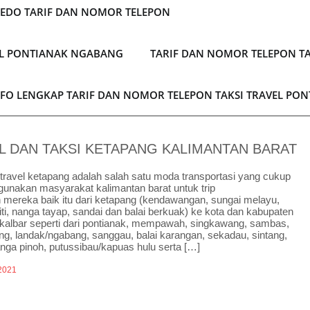
LEDO TARIF DAN NOMOR TELEPON
EL PONTIANAK NGABANG
TARIF DAN NOMOR TELEPON TA
NFO LENGKAP TARIF DAN NOMOR TELEPON TAKSI TRAVEL PO
L DAN TAKSI KETAPANG KALIMANTAN BARAT
 travel ketapang adalah salah satu moda transportasi yang cukup
gunakan masyarakat kalimantan barat untuk trip
n mereka baik itu dari ketapang (kendawangan, sungai melayu,
iti, nanga tayap, sandai dan balai berkuak) ke kota dan kabupaten
i kalbar seperti dari pontianak, mempawah, singkawang, sambas,
g, landak/ngabang, sanggau, balai karangan, sekadau, sintang,
nga pinoh, putussibau/kapuas hulu serta […]
 2021