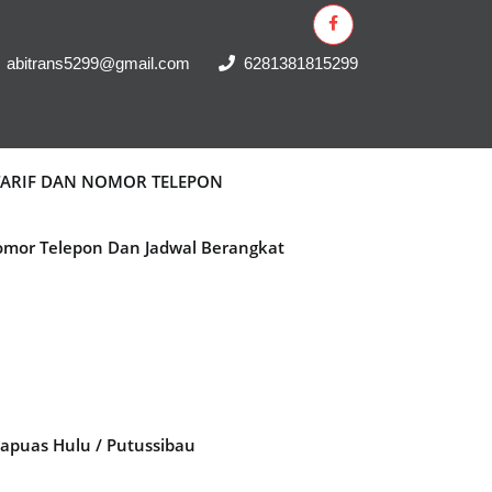
abitrans5299@gmail.com
6281381815299
 TARIF DAN NOMOR TELEPON
Nomor Telepon Dan Jadwal Berangkat
Kapuas Hulu / Putussibau