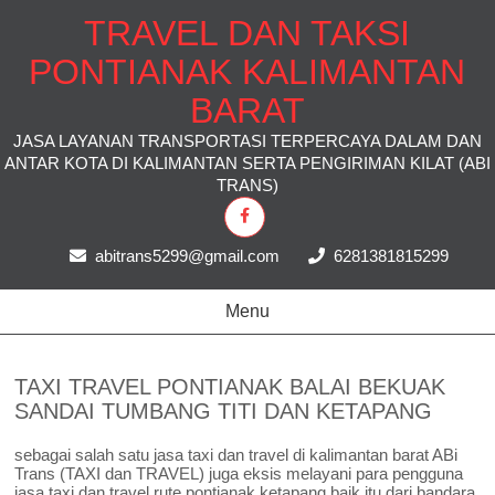
TRAVEL DAN TAKSI
PONTIANAK KALIMANTAN
BARAT
JASA LAYANAN TRANSPORTASI TERPERCAYA DALAM DAN
ANTAR KOTA DI KALIMANTAN SERTA PENGIRIMAN KILAT (ABI
TRANS)
abitrans5299@gmail.com
6281381815299
Menu
TAXI TRAVEL PONTIANAK BALAI BEKUAK
SANDAI TUMBANG TITI DAN KETAPANG
sebagai salah satu jasa taxi dan travel di kalimantan barat ABi
Trans (TAXI dan TRAVEL) juga eksis melayani para pengguna
jasa taxi dan travel rute pontianak ketapang,baik itu dari bandara