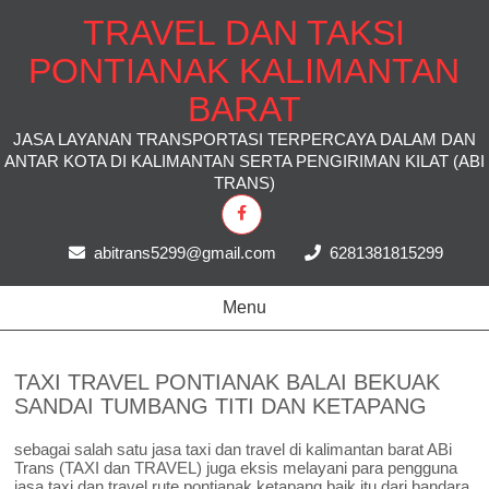
TRAVEL DAN TAKSI
PONTIANAK KALIMANTAN
BARAT
JASA LAYANAN TRANSPORTASI TERPERCAYA DALAM DAN
ANTAR KOTA DI KALIMANTAN SERTA PENGIRIMAN KILAT (ABI
TRANS)
abitrans5299@gmail.com
6281381815299
Menu
TAXI TRAVEL PONTIANAK BALAI BEKUAK
SANDAI TUMBANG TITI DAN KETAPANG
sebagai salah satu jasa taxi dan travel di kalimantan barat ABi
Trans (TAXI dan TRAVEL) juga eksis melayani para pengguna
jasa taxi dan travel rute pontianak ketapang,baik itu dari bandara