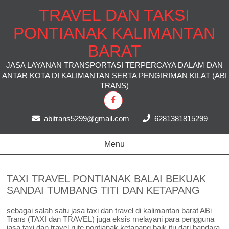
TRAVEL DAN TAKSI
PONTIANAK KALIMANTAN
BARAT
JASA LAYANAN TRANSPORTASI TERPERCAYA DALAM DAN
ANTAR KOTA DI KALIMANTAN SERTA PENGIRIMAN KILAT (ABI
TRANS)
abitrans5299@gmail.com
6281381815299
Menu
TAXI TRAVEL PONTIANAK BALAI BEKUAK
SANDAI TUMBANG TITI DAN KETAPANG
sebagai salah satu jasa taxi dan travel di kalimantan barat ABi
Trans (TAXI dan TRAVEL) juga eksis melayani para pengguna
jasa taxi dan travel rute pontianak ketapang,baik itu dari bandara