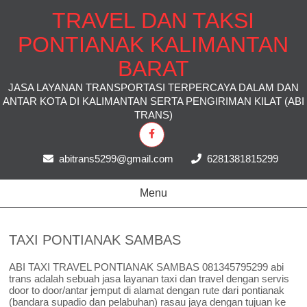
TRAVEL DAN TAKSI
PONTIANAK KALIMANTAN
BARAT
JASA LAYANAN TRANSPORTASI TERPERCAYA DALAM DAN
ANTAR KOTA DI KALIMANTAN SERTA PENGIRIMAN KILAT (ABI
TRANS)
abitrans5299@gmail.com
6281381815299
Menu
TAXI PONTIANAK SAMBAS
ABI TAXI TRAVEL PONTIANAK SAMBAS 081345795299 abi
trans adalah sebuah jasa layanan taxi dan travel dengan servis
door to door/antar jemput di alamat dengan rute dari pontianak
(bandara supadio dan pelabuhan) rasau jaya dengan tujuan ke