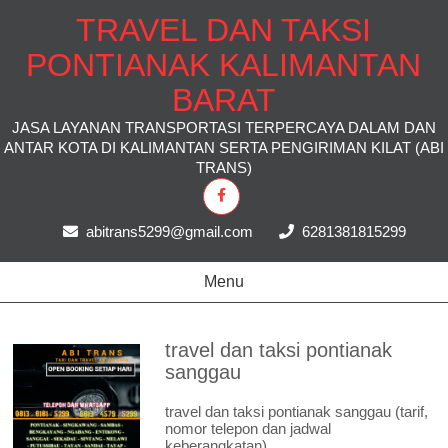
TRAVEL DAN TAKSI
PONTIANAK KALIMANTAN
BARAT
JASA LAYANAN TRANSPORTASI TERPERCAYA DALAM DAN
ANTAR KOTA DI KALIMANTAN SERTA PENGIRIMAN KILAT (ABI
TRANS)
abitrans5299@gmail.com
6281381815299
Menu
travel dan taksi pontianak
sanggau
travel dan taksi pontianak sanggau (tarif,
nomor telepon dan jadwal
keberangkatan)