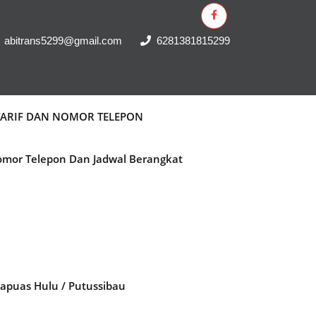
abitrans5299@gmail.com
6281381815299
 TARIF DAN NOMOR TELEPON
Nomor Telepon Dan Jadwal Berangkat
Kapuas Hulu / Putussibau