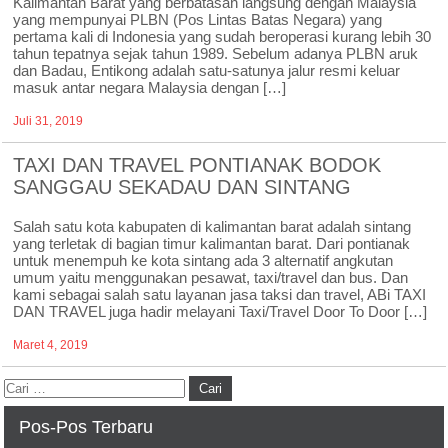
Kalimantan Barat yang berbatasan langsung dengan Malaysia
yang mempunyai PLBN (Pos Lintas Batas Negara) yang
pertama kali di Indonesia yang sudah beroperasi kurang lebih 30
tahun tepatnya sejak tahun 1989. Sebelum adanya PLBN aruk
dan Badau, Entikong adalah satu-satunya jalur resmi keluar
masuk antar negara Malaysia dengan […]
Juli 31, 2019
TAXI DAN TRAVEL PONTIANAK BODOK
SANGGAU SEKADAU DAN SINTANG
Salah satu kota kabupaten di kalimantan barat adalah sintang
yang terletak di bagian timur kalimantan barat. Dari pontianak
untuk menempuh ke kota sintang ada 3 alternatif angkutan
umum yaitu menggunakan pesawat, taxi/travel dan bus. Dan
kami sebagai salah satu layanan jasa taksi dan travel, ABi TAXI
DAN TRAVEL juga hadir melayani Taxi/Travel Door To Door […]
Maret 4, 2019
Pos-Pos Terbaru