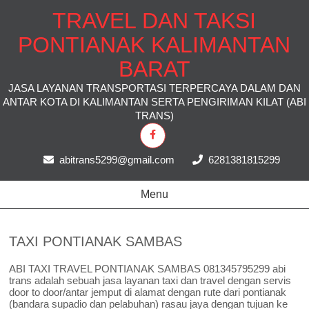
TRAVEL DAN TAKSI
PONTIANAK KALIMANTAN
BARAT
JASA LAYANAN TRANSPORTASI TERPERCAYA DALAM DAN
ANTAR KOTA DI KALIMANTAN SERTA PENGIRIMAN KILAT (ABI
TRANS)
abitrans5299@gmail.com
6281381815299
Menu
TAXI PONTIANAK SAMBAS
ABI TAXI TRAVEL PONTIANAK SAMBAS 081345795299 abi
trans adalah sebuah jasa layanan taxi dan travel dengan servis
door to door/antar jemput di alamat dengan rute dari pontianak
(bandara supadio dan pelabuhan) rasau jaya dengan tujuan ke