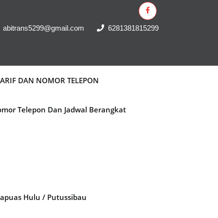
abitrans5299@gmail.com
6281381815299
 TARIF DAN NOMOR TELEPON
Nomor Telepon Dan Jadwal Berangkat
Kapuas Hulu / Putussibau